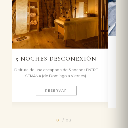
ESQUÍ A LA CARTA 4
NOCHES
Disfruta de una escapada de invierno en
nuestras estaciones de ARAMON Formigal-
Panticosa. ENTRE SEMANA (de Domingo a
Jueves).
RESERVAR
01
/
03