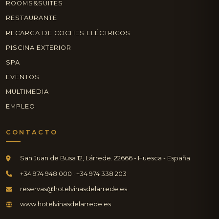
ROOMS&SUITES
RESTAURANTE
RECARGA DE COCHES ELÉCTRICOS
PISCINA EXTERIOR
SPA
EVENTOS
MULTIMEDIA
EMPLEO
CONTACTO
San Juan de Busa 12, Lárrede. 22666 - Huesca - España
+34 974 948 000 · +34 974 338 203
reservas@hotelvinasdelarrede.es
www.hotelvinasdelarrede.es