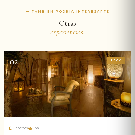
— TAMBIÉN PODRÍA INTERESARTE
Otras
experiencias.
02
PACK
2 noches
Spa