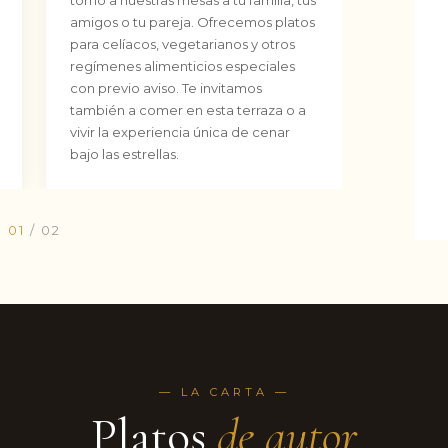
amigos o tu pareja. Ofrecemos platos
para celíacos, vegetarianos y otros
regímenes alimenticios especiales
con previo aviso. Te invitamos
también a comer en esta terraza o a
vivir la experiencia única de cenar
bajo las estrellas.
01
/
02
— LA CARTA —
Platos
de autor