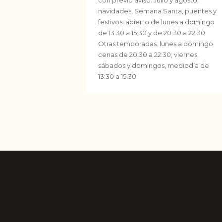
navidades, Semana Santa, puentes y
festivos: abierto de lunes a domingo
de 13:30 a 15:30 y de 20:30 a 22:30.
Otras temporadas: lunes a domingo
cenas de 20:30 a 22:30; viernes,
sábados y domingos, mediodía de
13:30 a 15:30.