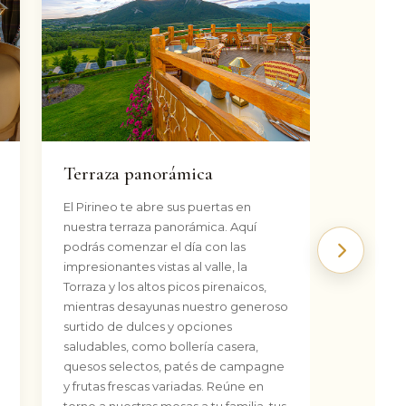
Terraza panorámica
El Pirineo te abre sus puertas en
nuestra terraza panorámica. Aquí
podrás comenzar el día con las
Siguien
impresionantes vistas al valle, la
Torraza y los altos picos pirenaicos,
mientras desayunas nuestro generoso
surtido de dulces y opciones
saludables, como bollería casera,
quesos selectos, patés de campagne
y frutas frescas variadas. Reúne en
torno a nuestras mesas a tu familia, tus