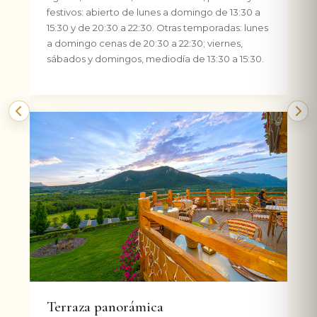
festivos: abierto de lunes a domingo de 13:30 a
15:30 y de 20:30 a 22:30. Otras temporadas: lunes
a domingo cenas de 20:30 a 22:30; viernes,
sábados y domingos, mediodía de 13:30 a 15:30.
Anterior
Sig
Terraza panorámica